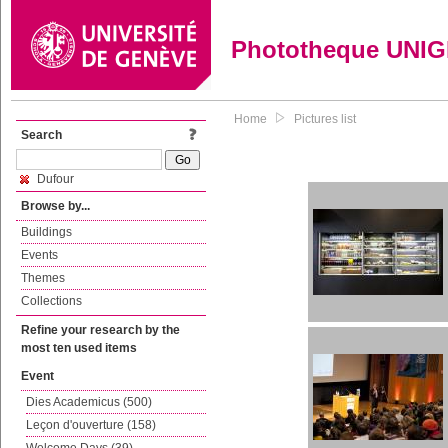
Phototheque UNI
Home
Pictures list
Search
Dufour
Browse by...
Buildings
Events
Themes
Collections
Refine your research by the
most ten used items
Event
Dies Academicus (500)
Leçon d'ouverture (158)