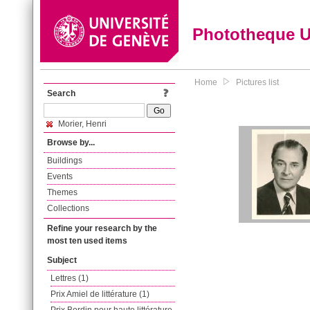
Phototheque 
Home
Pictures list
Search
Morier, Henri
Browse by...
Buildings
Events
Themes
Collections
Refine your research by the
most ten used items
Subject
Lettres (1)
Prix Amiel de littérature (1)