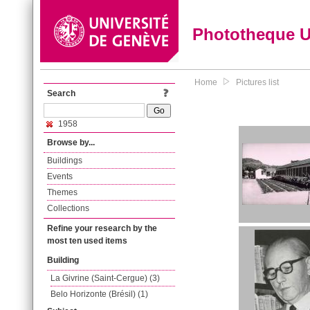
Phototheque 
Home
Pictures list
Search
1958
Browse by...
Buildings
Events
Themes
Collections
Refine your research by the
most ten used items
Building
La Givrine (Saint-Cergue) (3)
Belo Horizonte (Brésil) (1)