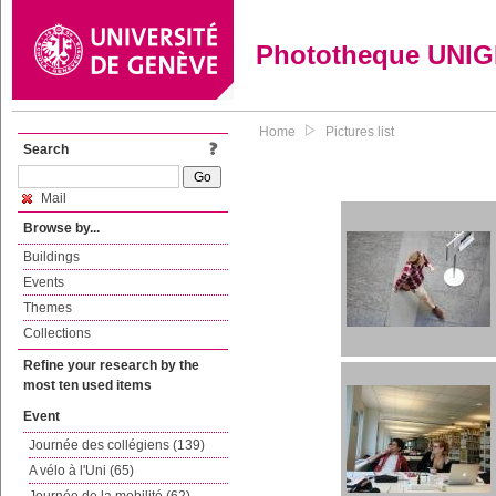
Phototheque UNI
Home
Pictures list
Search
Mail
Browse by...
Buildings
Events
Themes
Collections
Refine your research by the
most ten used items
Event
Journée des collégiens (139)
A vélo à l'Uni (65)