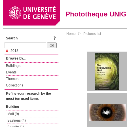
Phototheque UNI
Home
Pictures list
Search
2018
Browse by...
Buildings
Events
Themes
Collections
Refine your research by the
most ten used items
Building
Mail (9)
Bastions (4)