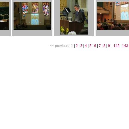
<< previous
|
1
|
2
|
3
|
4
|
5
|
6
|
7
|
8
|
9
...
142
|
143