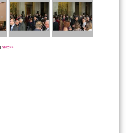
|
next >>