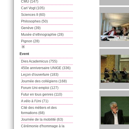
CMU (147)
Carl Vogt (105)
Sciences II (60)
Philosophes (50)
Genève (39)
Musée d’ethnographie (28)
Pignon (28)
Event
Dies Academicus (755)
450e anniversaire UNIGE (336)
Leçon d'ouverture (183)
Journée des collégiens (168)
Forum Uni-emploi (127)
Futur en tous genres (110)
A vélo à l'Uni (71)
Cité des métiers et des
formations (68)
Journée de la mobilité (63)
Cérémonie d'hommage à la