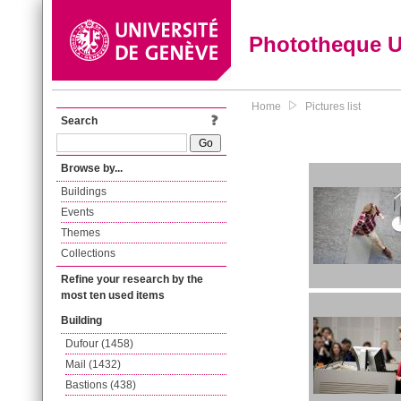
Phototheque 
Home
Pictures list
Search
Browse by...
Buildings
Events
Themes
Collections
Refine your research by the
most ten used items
Building
Dufour (1458)
Mail (1432)
Bastions (438)