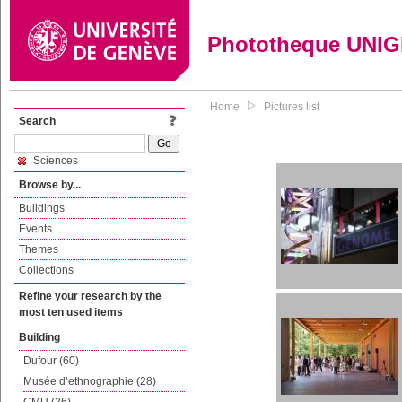
Phototheque UNI
Home
Pictures list
Search
Sciences
Browse by...
Buildings
Events
Themes
Collections
Refine your research by the
most ten used items
Building
Dufour (60)
Musée d’ethnographie (28)