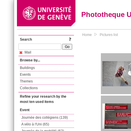
Phototheque 
Home
Pictures list
Search
Mail
Browse by...
Buildings
Events
Themes
Collections
Refine your research by the
most ten used items
Event
Journée des collégiens (139)
A vélo à l'Uni (65)