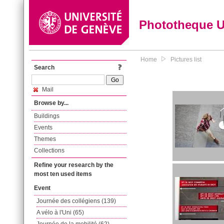
Phototheque 
Home
Pictures list
Search
Mail
Browse by...
Buildings
Events
Themes
Collections
Refine your research by the
most ten used items
Event
Journée des collégiens (139)
A vélo à l'Uni (65)