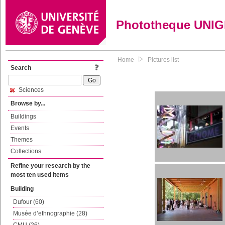
Phototheque UNI
Home
Pictures list
Search
Sciences
Browse by...
Buildings
Events
Themes
Collections
Refine your research by the
most ten used items
Building
Dufour (60)
Musée d’ethnographie (28)