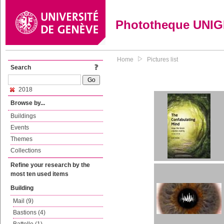
Phototheque UNI
Home
Pictures list
Search
2018
Browse by...
Buildings
Events
Themes
Collections
Refine your research by the
most ten used items
Building
Mail (9)
Bastions (4)