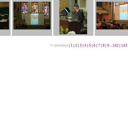
<< previous
|
1
|
2
|
3
|
4
|
5
|
6
|
7
|
8
|
9
...
142
|
143