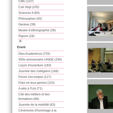
CMU (147)
Carl Vogt (105)
Sciences II (60)
Philosophes (50)
Genève (39)
Musée d’ethnographie (28)
Pignon (28)
Event
Dies Academicus (755)
450e anniversaire UNIGE (336)
Leçon d'ouverture (183)
Journée des collégiens (168)
Forum Uni-emploi (127)
Futur en tous genres (110)
A vélo à l'Uni (71)
Cité des métiers et des
formations (68)
Journée de la mobilité (63)
Cérémonie d'hommage à la