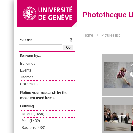
Phototheque 
Home
Pictures list
Search
Browse by...
Buildings
Events
Themes
Collections
Refine your research by the
most ten used items
Building
Dufour (1458)
Mail (1432)
Bastions (438)