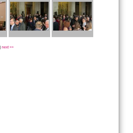
|
next >>