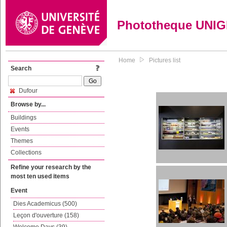
Phototheque UNI
Home
Pictures list
Search
Dufour
Browse by...
Buildings
Events
Themes
Collections
Refine your research by the
most ten used items
Event
Dies Academicus (500)
Leçon d'ouverture (158)