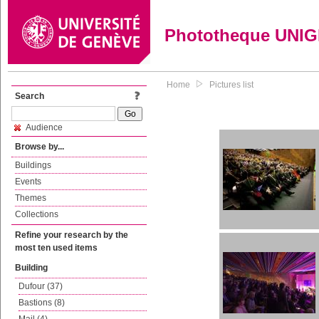
Phototheque UNI
Home
Pictures list
Search
Audience
Browse by...
Buildings
Events
Themes
Collections
Refine your research by the
most ten used items
Building
Dufour (37)
Bastions (8)