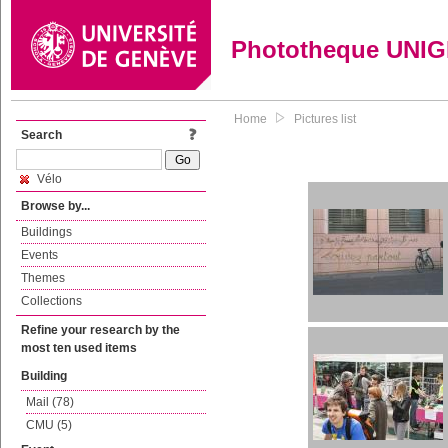
Phototheque UNI
Home
Pictures list
Search
Vélo
Browse by...
Buildings
Events
Themes
Collections
Refine your research by the
most ten used items
Building
Mail (78)
CMU (5)