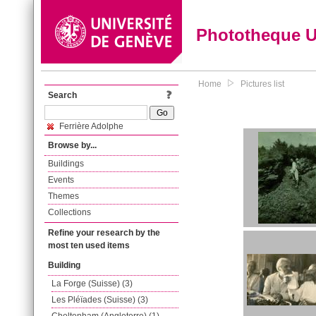
Phototheque 
Home
Pictures list
Search
Ferrière Adolphe
Browse by...
Buildings
Events
Themes
Collections
Refine your research by the
most ten used items
Building
La Forge (Suisse) (3)
Les Pléïades (Suisse) (3)