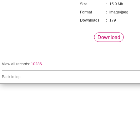
Size
:
15.9 Mb
Format
:
image/jpeg
Downloads
:
179
Download
View all records:
10286
Back to top