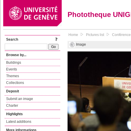
Phototheque UNI
Home
Pictures list
Conférence 
Search
Image
Browse by...
Buildings
Events
Themes
Collections
Deposit
Submit an image
Charter
Highlights
Latest additions
More informations