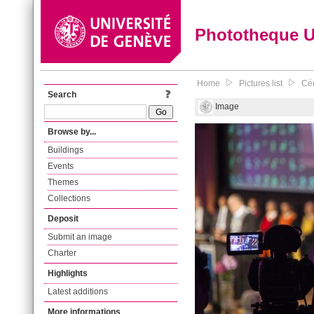
Phototheque 
Home
Pictures list
Cér
Search
Image
Browse by...
Buildings
Events
Themes
Collections
Deposit
Submit an image
Charter
Highlights
Latest additions
More informations