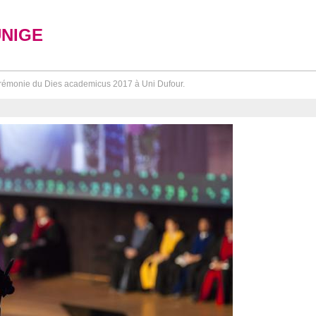
UNIGE
émonie du Dies academicus 2017 à Uni Dufour.