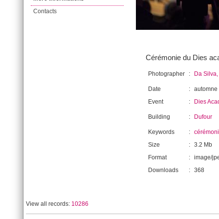
Contacts
Cérémonie du Dies aca
Photographer
:
Da Silva,
Date
:
automne
Event
:
Dies Aca
Building
:
Dufour
Keywords
:
cérémon
Size
:
3.2 Mb
Format
:
image/jp
Downloads
:
368
View all records:
10286