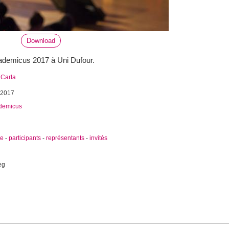
Download
demicus 2017 à Uni Dufour.
 Carla
 2017
demicus
ie
-
participants
-
représentants
-
invités
eg