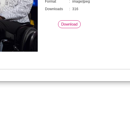
Format
:
image/jpeg
Downloads
:
316
Download