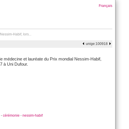
Français
Nessim-Habif, lors...
unige:100918
 de médecine et lauréate du Prix mondial Nessim-Habif,
7 à Uni Dufour.
-
cérémonie
-
nessim-habif