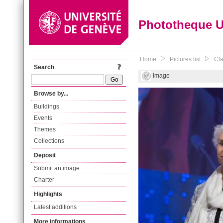
Phototheque 
Home
Pictures list
Cla
Search
Image
Browse by...
Buildings
Events
Themes
Collections
Deposit
Submit an image
Charter
Highlights
Latest additions
More informations