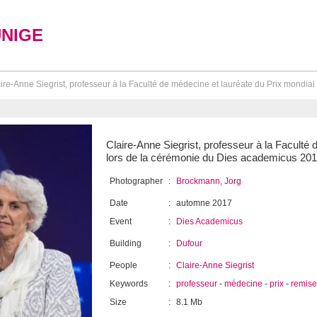
UNIGE
ire-Anne Siegrist, professeur à la Faculté de médecine et lauréate du Prix mondial 
Claire-Anne Siegrist, professeur à la Faculté
lors de la cérémonie du Dies academicus 201
Photographer
:
Brockmann, Jorg
Date
:
automne 2017
Event
:
Dies Academicus
Building
:
Dufour
People
:
Claire-Anne Siegrist
Keywords
:
professeur
-
médecine
-
prix
-
remise
Size
:
8.1 Mb