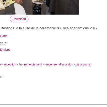
Download
Bastions, à la suite de la cérémonie du Dies academicus 2017.
 Carla
 2017
demicus
ie
-
réception
-
fin
-
remerciement
-
rencontre
-
discussion
-
participants
eg