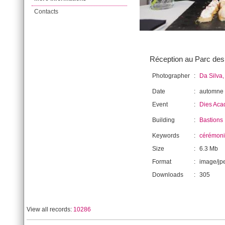
Contacts
Réception au Parc des 
Photographer
:
Da Silva,
Date
:
automne
Event
:
Dies Aca
Building
:
Bastions
Keywords
:
cérémon
Size
:
6.3 Mb
Format
:
image/jp
Downloads
:
305
View all records:
10286