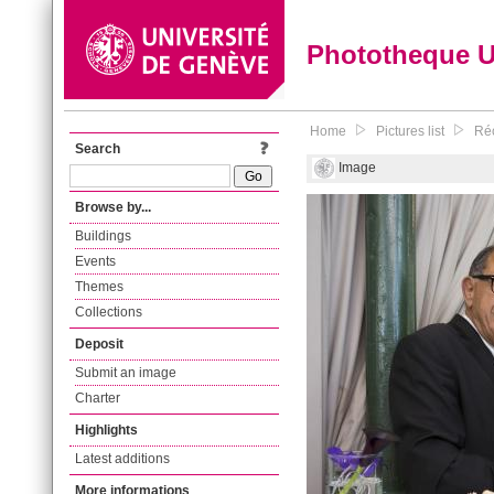
Phototheque 
Home
Pictures list
Réc
Search
Image
Browse by...
Buildings
Events
Themes
Collections
Deposit
Submit an image
Charter
Highlights
Latest additions
More informations