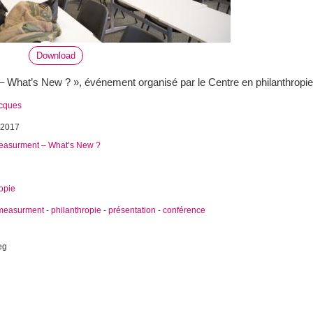
Download
 What’s New ? », événement organisé par le Centre en philanthropie
acques
 2017
easurment – What’s New ?
opie
measurment
-
philanthropie
-
présentation
-
conférence
eg