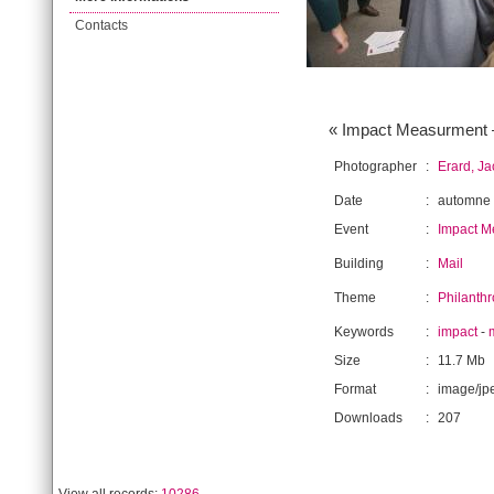
Contacts
« Impact Measurment –
Photographer
:
Erard, J
Date
:
automne
Event
:
Impact M
Building
:
Mail
Theme
:
Philanthr
Keywords
:
impact
-
Size
:
11.7 Mb
Format
:
image/jp
Downloads
:
207