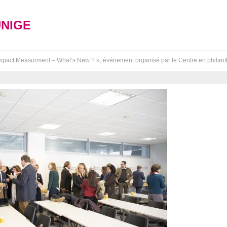
UNIGE
mpact Measurment – What’s New ? », événement organisé par le Centre en philanth