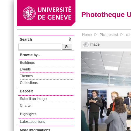
Phototheque 
Home
Pictures list
« I
Search
Image
Browse by...
Buildings
Events
Themes
Collections
Deposit
Submit an image
Charter
Highlights
Latest additions
More informations