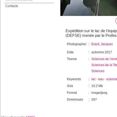
Contacts
Expédition sur le lac de l'équ
(DEFSE) menée par le Profess
Photographer
:
Erard, Jacques
Date
:
automne 2017
Theme
:
Sciences de l’env
Sciences de la Te
Sciences
Keywords
:
lac
-
eau
-
scienc
Size
:
10.2 Mb
Format
:
image/jpeg
Downloads
:
287