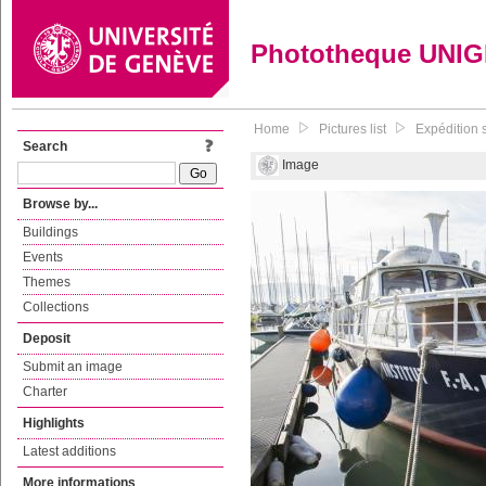
Phototheque UNI
Home
Pictures list
Expédition s
Search
Image
Browse by...
Buildings
Events
Themes
Collections
Deposit
Submit an image
Charter
Highlights
Latest additions
More informations