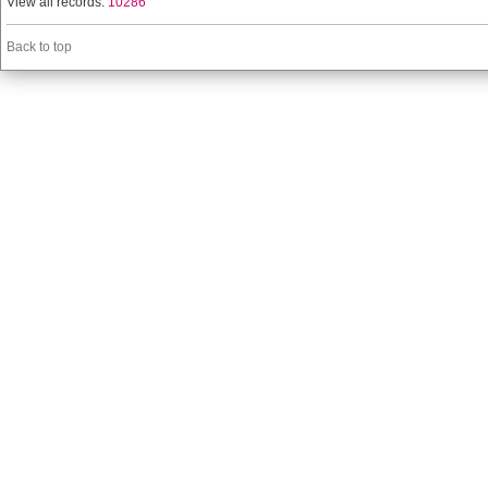
View all records:
10286
Back to top