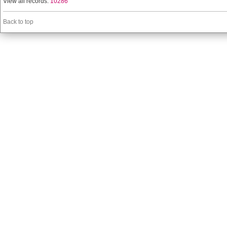
View all records:
10286
Back to top