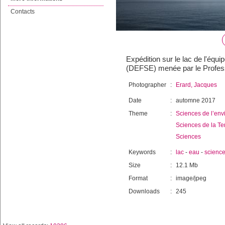
Contacts
Expédition sur le lac de l'équ
(DEFSE) menée par le Profess
Photographer
:
Erard, Jacques
Date
:
automne 2017
Theme
:
Sciences de l’env
Sciences de la Te
Sciences
Keywords
:
lac
-
eau
-
scienc
Size
:
12.1 Mb
Format
:
image/jpeg
Downloads
:
245