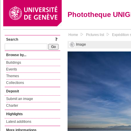
Phototheque UNI
Home
Pictures list
Expédition s
Search
Image
Browse by...
Buildings
Events
Themes
Collections
Deposit
Submit an image
Charter
Highlights
Latest additions
More informations