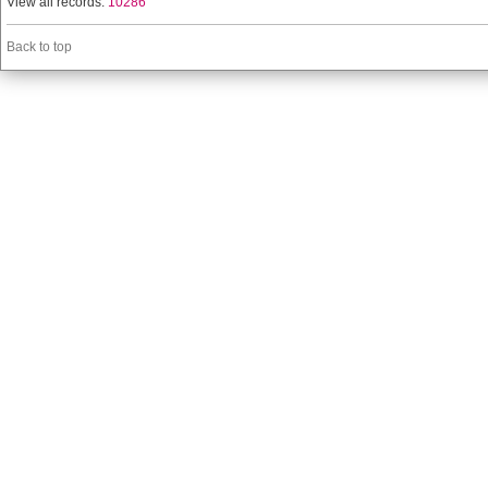
View all records:
10286
Back to top