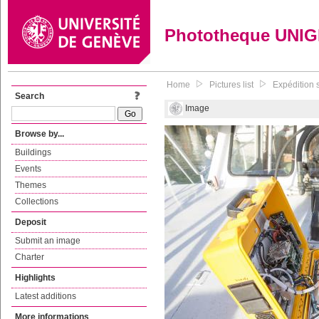
Phototheque UNI
Home
Pictures list
Expédition s
Search
Image
Browse by...
Buildings
Events
Themes
Collections
Deposit
Submit an image
Charter
Highlights
Latest additions
More informations