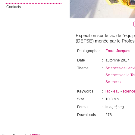
Contacts
Expédition sur le lac de l'équ
(DEFSE) menée par le Profess
Photographer
:
Erard, Jacques
Date
:
automne 2017
Theme
:
Sciences de l’env
Sciences de la Te
Sciences
Keywords
:
lac
-
eau
-
scienc
Size
:
10.3 Mb
Format
:
image/jpeg
Downloads
:
278