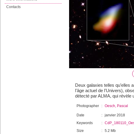
Contacts
Deux galaxies telles qu’elles 
l'âge actuel de l'Univers), o
détecté par ALMA, qui révèle u
Photographer
:
Oesch, Pascal
Date
:
janvier 2018
Keywords
:
CdP_180110_Oe
Size
:
5.2 Mb