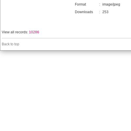
Format
:
image/jpeg
Downloads
:
253
View all records:
10286
Back to top