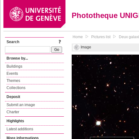
Phototheque UNI
Home
Pictures list
Deux galaxie
Search
Image
Browse by...
Buildings
Events
Themes
Collections
Deposit
Submit an image
Charter
Highlights
Latest additions
More informations