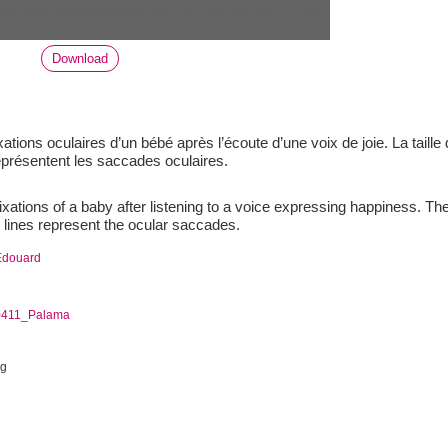
Download
xations oculaires d’un bébé après l’écoute d’une voix de joie. La taill
 représentent les saccades oculaires.
fixations of a baby after listening to a voice expressing happiness. Th
e lines represent the ocular saccades.
Edouard
411_Palama
ng