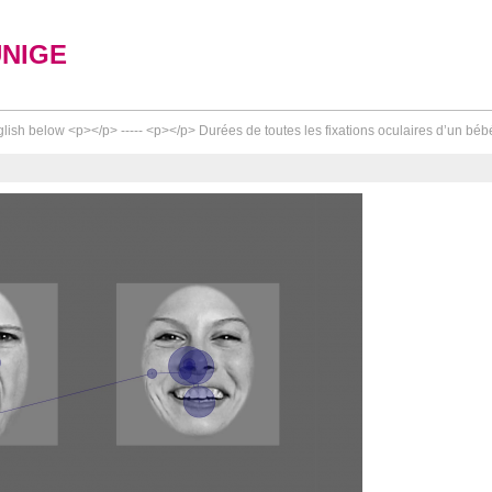
UNIGE
lish below <p></p> ----- <p></p> Durées de toutes les fixations oculaires d’un bébé