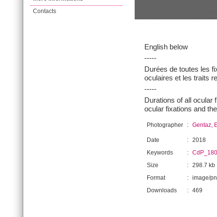
Contacts
English below
-----
Durées de toutes les fi
oculaires et les traits
-----
Durations of all ocular 
ocular fixations and th
Photographer
:
Gentaz, 
Date
:
2018
Keywords
:
CdP_180
Size
:
298.7 kb
Format
:
image/p
Downloads
:
469