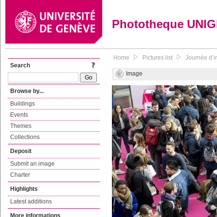
Phototheque UNI
Home
Pictures list
Journée d’in
Search
Image
Browse by...
Buildings
Events
Themes
Collections
Deposit
Submit an image
Charter
Highlights
Latest additions
More informations