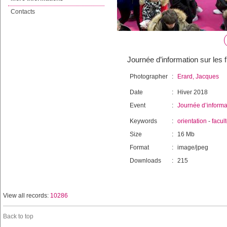
Contacts
Journée d’information sur les fi
Photographer
:
Erard, Jacques
Date
:
Hiver 2018
Event
:
Journée d’informat
Keywords
:
orientation
-
facul
Size
:
16 Mb
Format
:
image/jpeg
Downloads
:
215
View all records:
10286
Back to top