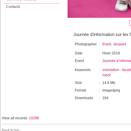
Contacts
Journée d’information sur les fi
Photographer
:
Erard, Jacques
Date
:
Hiver 2018
Event
:
Journée d’informat
Keywords
:
orientation
-
facul
robot
Size
:
14.8 Mb
Format
:
image/jpeg
Downloads
:
184
View all records:
10286
Back to top