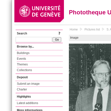
Phototheque 
Home
Pictures list
S. 
Search
Image
Browse by...
Buildings
Events
Themes
Collections
Deposit
Submit an image
Charter
Highlights
Latest additions
More informations