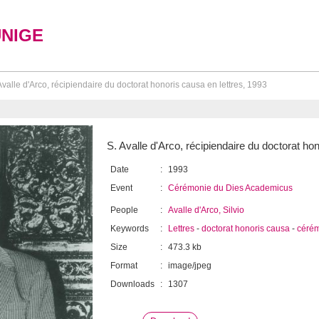
UNIGE
Avalle d'Arco, récipiendaire du doctorat honoris causa en lettres, 1993
S. Avalle d'Arco, récipiendaire du doctorat ho
Date
:
1993
Event
:
Cérémonie du Dies Academicus
People
:
Avalle d'Arco, Silvio
Keywords
:
Lettres
-
doctorat honoris causa
-
céré
Size
:
473.3 kb
Format
:
image/jpeg
Downloads
:
1307