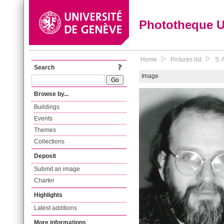
Phototheque 
Home
Pictures list
S. 
Search
Image
Browse by...
Buildings
Events
Themes
Collections
Deposit
Submit an image
Charter
Highlights
Latest additions
More informations