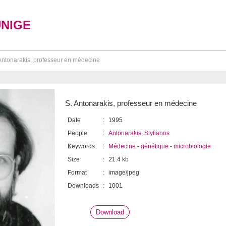
UNIGE
Antonarakis, professeur en médecine
S. Antonarakis, professeur en médecine
Date
:
1995
People
:
Antonarakis, Stylianos
Keywords
:
Médecine
-
génétique
-
microbiologie
Size
:
21.4 kb
Format
:
image/jpeg
Downloads
:
1001
Download