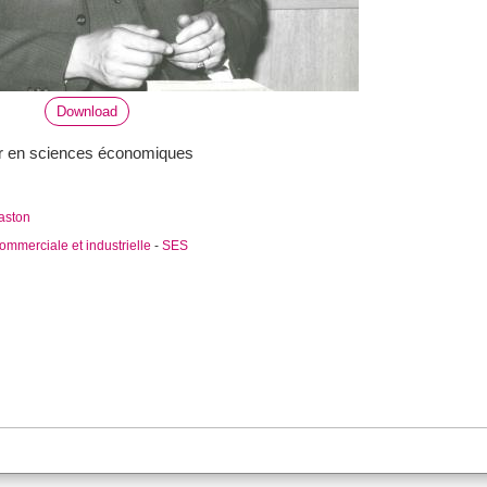
Download
r en sciences économiques
aston
mmerciale et industrielle
-
SES