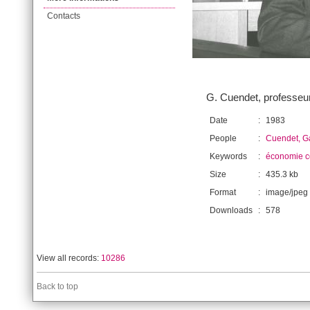
Contacts
G. Cuendet, professeu
Date
:
1983
People
:
Cuendet, G
Keywords
:
économie co
Size
:
435.3 kb
Format
:
image/jpeg
Downloads
:
578
View all records:
10286
Back to top