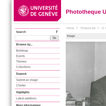
Phototheque 
Home
Pictures list
G. 
Search
Image
Browse by...
Buildings
Events
Themes
Collections
Deposit
Submit an image
Charter
Highlights
Latest additions
More informations