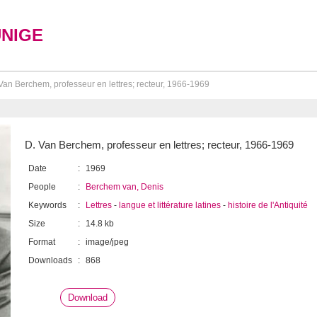
UNIGE
Van Berchem, professeur en lettres; recteur, 1966-1969
D. Van Berchem, professeur en lettres; recteur, 1966-1969
Date
:
1969
People
:
Berchem van, Denis
Keywords
:
Lettres
-
langue et littérature latines
-
histoire de l'Antiquité
Size
:
14.8 kb
Format
:
image/jpeg
Downloads
:
868
Download