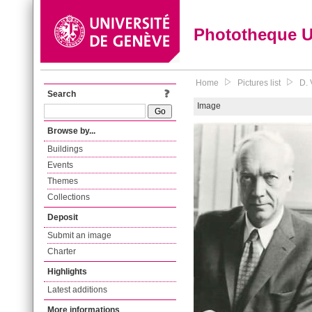
Phototheque 
Home
Pictures list
D. 
Search
Image
Browse by...
Buildings
Events
Themes
Collections
Deposit
Submit an image
Charter
Highlights
Latest additions
More informations