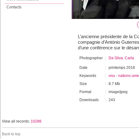
Contacts
L’ancienne présidente de la C
compagnie d’António Guterres,
d’une conférence sur le désa
Photographer
:
Da Silva, Carla
Date
:
printemps 2018
Keywords
:
onu
-
nations uni
Size
:
8.7 Mb
Format
:
image/jpeg
Downloads
:
243
View all records:
10286
Back to top