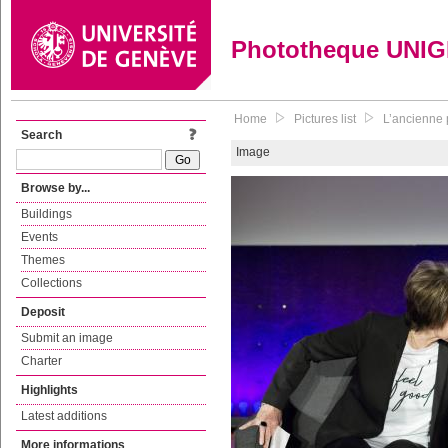
Phototheque UNI
Home
Pictures list
L’ancienne 
Search
Image
Browse by...
Buildings
Events
Themes
Collections
Deposit
Submit an image
Charter
Highlights
Latest additions
More informations