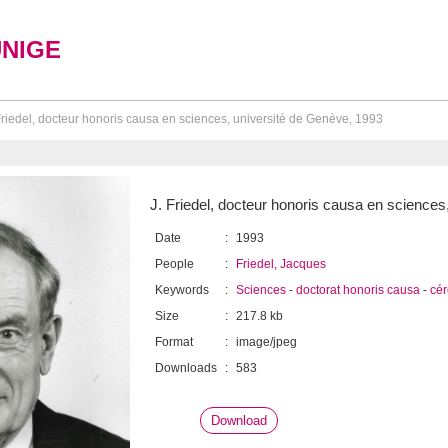
UNIGE
Friedel, docteur honoris causa en sciences, université de Genève, 1993
J. Friedel, docteur honoris causa en sciences
Date
:
1993
People
:
Friedel, Jacques
Keywords
:
Sciences
-
doctorat honoris causa
-
cé
Size
:
217.8 kb
Format
:
image/jpeg
Downloads
:
583
Download