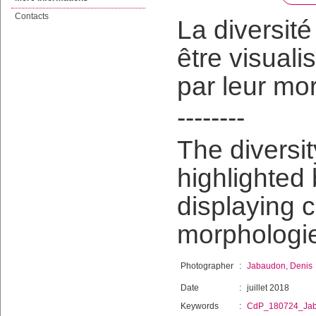
Contacts
La diversit
être visuali
par leur mor
--------
The diversit
highlighted
displaying c
morphologie
Photographer
:
Jabaudon, Denis
Date
:
juillet 2018
Keywords
:
CdP_180724_Ja