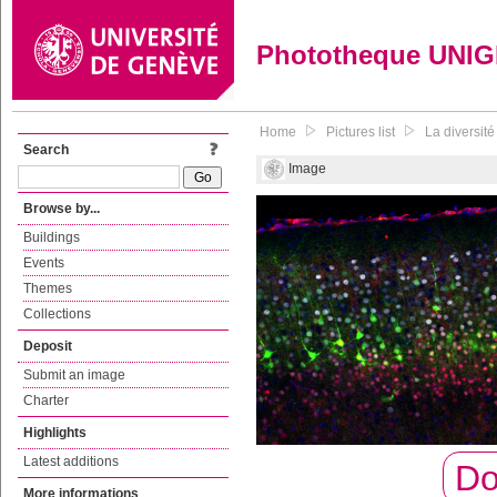
Phototheque UNI
Home
Pictures list
La diversité
Search
Image
Browse by...
Buildings
Events
Themes
Collections
Deposit
Submit an image
Charter
Highlights
Latest additions
Do
More informations