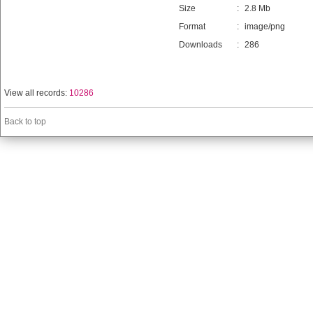
Size
:
2.8 Mb
Format
:
image/png
Downloads
:
286
View all records:
10286
Back to top