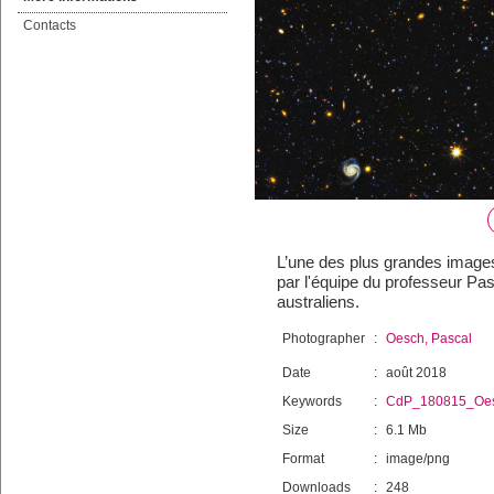
Contacts
L’une des plus grandes images
par l'équipe du professeur Pa
australiens.
Photographer
:
Oesch, Pascal
Date
:
août 2018
Keywords
:
CdP_180815_Oe
Size
:
6.1 Mb
Format
:
image/png
Downloads
:
248