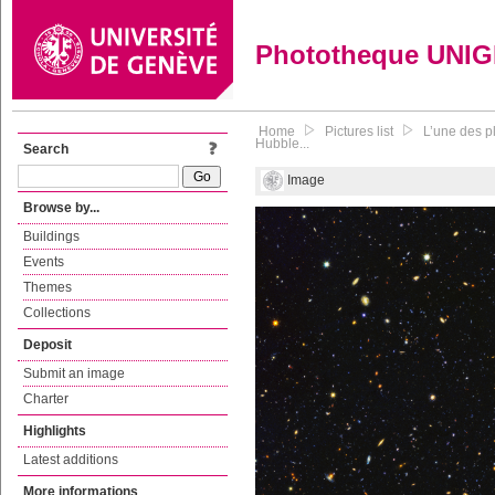
Phototheque UNI
Home
Pictures list
L’une des p
Hubble...
Search
Image
Browse by...
Buildings
Events
Themes
Collections
Deposit
Submit an image
Charter
Highlights
Latest additions
More informations