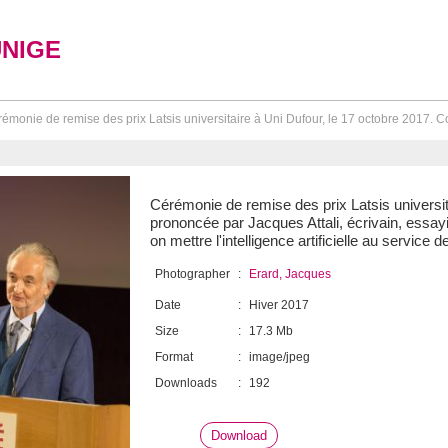
UNIGE
émonie de remise des prix Latsis universitaire à Uni Dufour, le 17 octobre 2017. 
Cérémonie de remise des prix Latsis universit
prononcée par Jacques Attali, écrivain, essayi
on mettre l'intelligence artificielle au service d
Photographer
:
Erard, Jacques
Date
:
Hiver 2017
Size
:
17.3 Mb
Format
:
image/jpeg
Downloads
:
192
Download