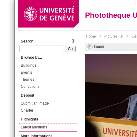
Phototheque 
Home
Pictures list
Cér
Search
Image
Browse by...
Buildings
Events
Themes
Collections
Deposit
Submit an image
Charter
Highlights
Latest additions
More informations