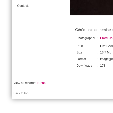
Contacts
Cérémonie de remise de
Photographer
:
Erard, J
Date
:
Hiver 20
Size
:
16.7 Mb
Format
:
image/jp
Downloads
:
178
View all records:
10286
Back to top