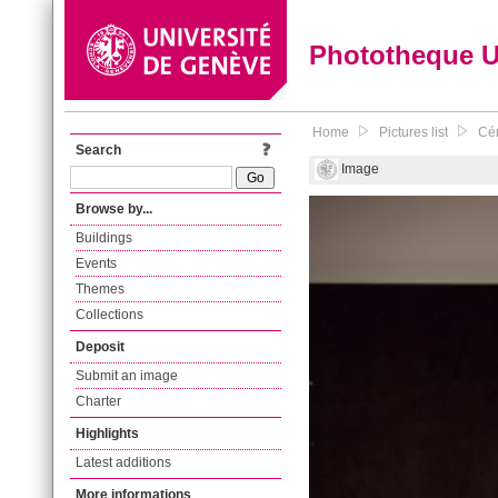
Phototheque 
Home
Pictures list
Cér
Search
Image
Browse by...
Buildings
Events
Themes
Collections
Deposit
Submit an image
Charter
Highlights
Latest additions
More informations