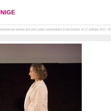
UNIGE
émonie de remise des prix Latsis universitaire à Uni Dufour, le 17 octobre 2017. Pré