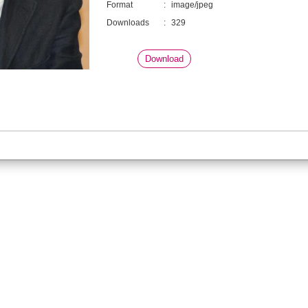
Format
:
image/jpeg
Downloads
:
329
Download