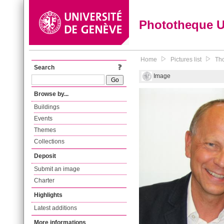
Phototheque 
Home
Pictures list
Tho
Search
Image
Browse by...
Buildings
Events
Themes
Collections
Deposit
Submit an image
Charter
Highlights
Latest additions
More informations