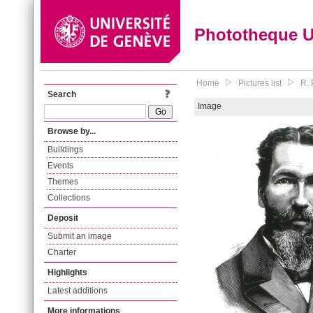
Phototheque 
Home
Pictures list
R. 
Search
Image
Browse by...
Buildings
Events
Themes
Collections
Deposit
Submit an image
Charter
Highlights
Latest additions
More informations