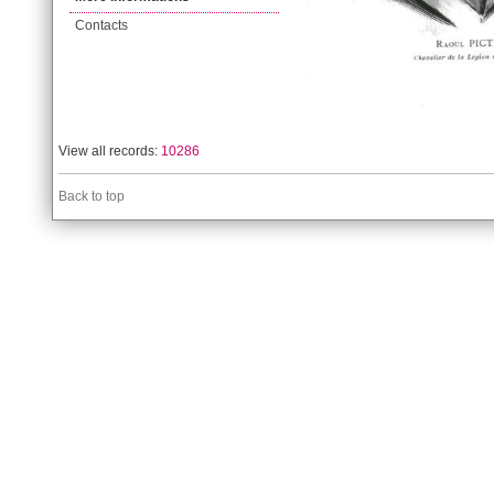
Contacts
View all records:
10286
Back to top