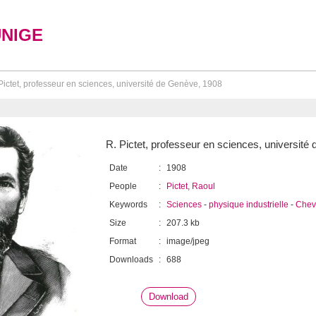
UNIGE
Pictet, professeur en sciences, université de Genève, 1908
R. Pictet, professeur en sciences, universit
Date
:
1908
People
:
Pictet, Raoul
Keywords
:
Sciences
-
physique industrielle
-
Cheva
Size
:
207.3 kb
Format
:
image/jpeg
Downloads
:
688
Download