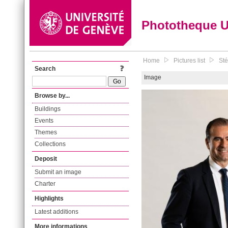
Phototheque 
Home
Pictures list
Sté
Search
Image
Browse by...
Buildings
Events
Themes
Collections
Deposit
Submit an image
Charter
Highlights
Latest additions
More informations