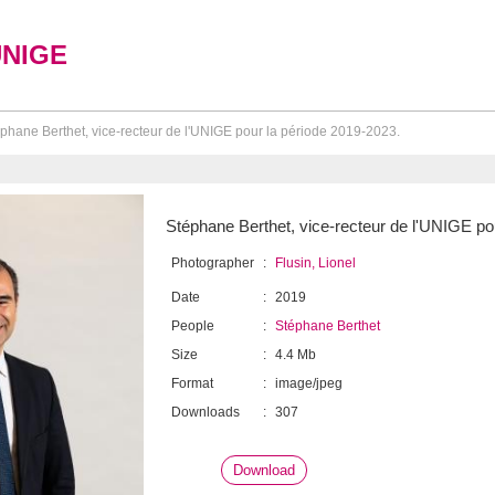
UNIGE
phane Berthet, vice-recteur de l'UNIGE pour la période 2019-2023.
Stéphane Berthet, vice-recteur de l'UNIGE po
Photographer
:
Flusin, Lionel
Date
:
2019
People
:
Stéphane Berthet
Size
:
4.4 Mb
Format
:
image/jpeg
Downloads
:
307
Download