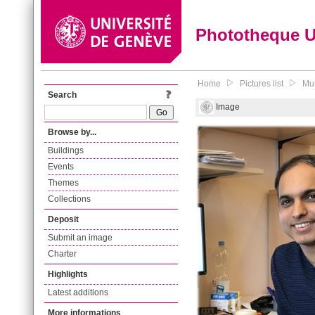
Phototheque 
Home
Pictures list
Muh
Search
Image
Browse by...
Buildings
Events
Themes
Collections
Deposit
Submit an image
Charter
Highlights
Latest additions
More informations