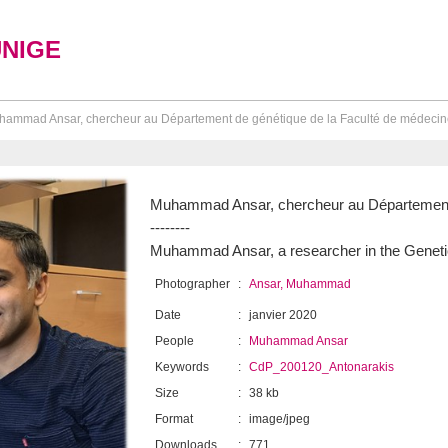
UNIGE
ammad Ansar, chercheur au Département de génétique de la Faculté de médecine
Muhammad Ansar, chercheur au Département 
--------
Muhammad Ansar, a researcher in the Geneti
Photographer
:
Ansar, Muhammad
Date
:
janvier 2020
People
:
Muhammad Ansar
Keywords
:
CdP_200120_Antonarakis
Size
:
38 kb
Format
:
image/jpeg
Downloads
:
771