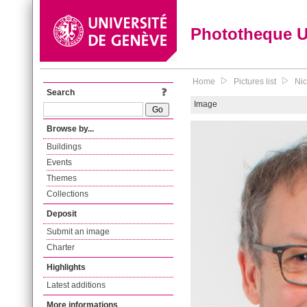
Phototheque 
Home
Pictures list
Nic
Search
Image
Browse by...
Buildings
Events
Themes
Collections
Deposit
Submit an image
Charter
Highlights
Latest additions
More informations