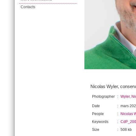
Contacts
Nicolas Wyler, conserv
Photographer
:
Wyler, Ni
Date
:
mars 20
People
:
Nicolas 
Keywords
:
CdP_200
Size
:
508 kb