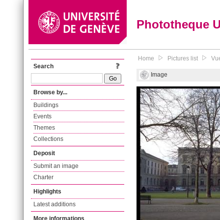
Phototheque 
Home
Pictures list
Vue
Search
Image
Browse by...
Buildings
Events
Themes
Collections
Deposit
Submit an image
Charter
Highlights
Latest additions
More informations