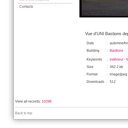
Contacts
Vue d'UNI Bastions dep
Date
:
automne/hi
Building
:
Bastions
Keywords
:
extérieur
-
Size
:
362.2 kb
Format
:
image/jpeg
Downloads
:
512
View all records:
10286
Back to top