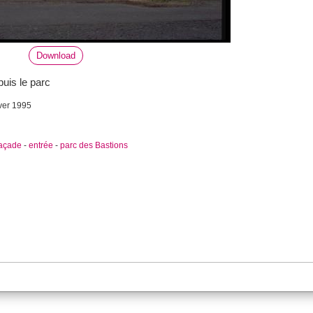
Download
uis le parc
ver 1995
façade
-
entrée
-
parc des Bastions