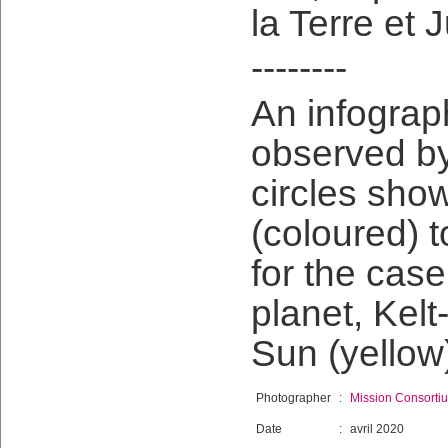
la Terre et J
--------
An infograph
observed b
circles show
(coloured) t
for the cas
planet, Kel
Sun (yellow)
Photographer
:
Mission Consort
Date
:
avril 2020