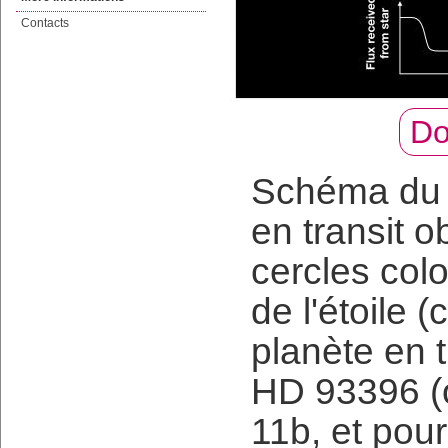
Contacts
Do
Schéma du 
en transit
cercles colo
de l'étoile (
planète en t
HD 93396 (o
11b, et pour