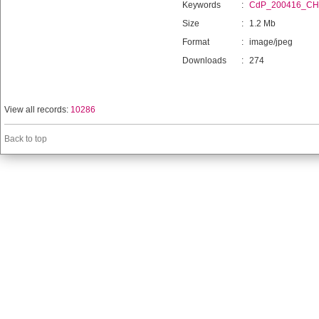
Keywords
:
CdP_200416_C
Size
:
1.2 Mb
Format
:
image/jpeg
Downloads
:
274
View all records:
10286
Back to top