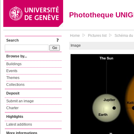
Phototheque UNI
Home
Pictures list
Schéma du p
Search
Image
Browse by...
Buildings
Events
Themes
Collections
Deposit
Submit an image
Charter
Highlights
Latest additions
More informations