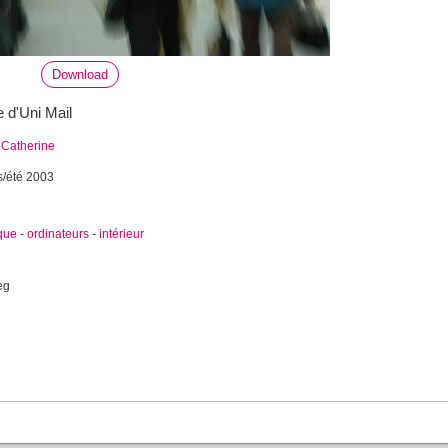
Download
e d'Uni Mail
 Catherine
s/été 2003
que
-
ordinateurs
-
intérieur
eg