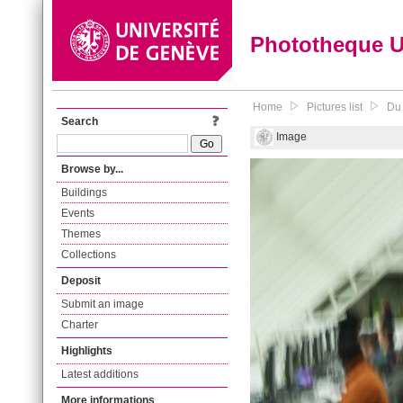
Phototheque 
Home
Pictures list
Du 
Search
Image
Browse by...
Buildings
Events
Themes
Collections
Deposit
Submit an image
Charter
Highlights
Latest additions
More informations