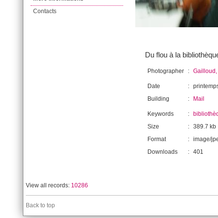
Contacts
Du flou à la bibliothèqu
Photographer
:
Gailloud,
Date
:
printemp
Building
:
Mail
Keywords
:
bibliothè
Size
:
389.7 kb
Format
:
image/jp
Downloads
:
401
View all records:
10286
Back to top