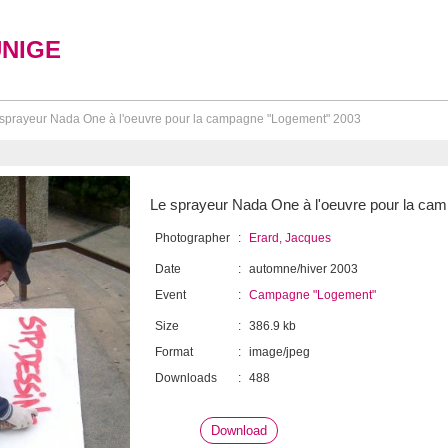
UNIGE
sprayeur Nada One à l'oeuvre pour la campagne "Logement" 2003
Le sprayeur Nada One à l'oeuvre pour la ca
Photographer
:
Erard, Jacques
Date
:
automne/hiver 2003
Event
:
Campagne "Logement"
Size
:
386.9 kb
Format
:
image/jpeg
Downloads
:
488
Download