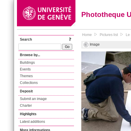
Phototheque 
Home
Pictures list
Le 
Search
Image
Browse by...
Buildings
Events
Themes
Collections
Deposit
Submit an image
Charter
Highlights
Latest additions
More informations