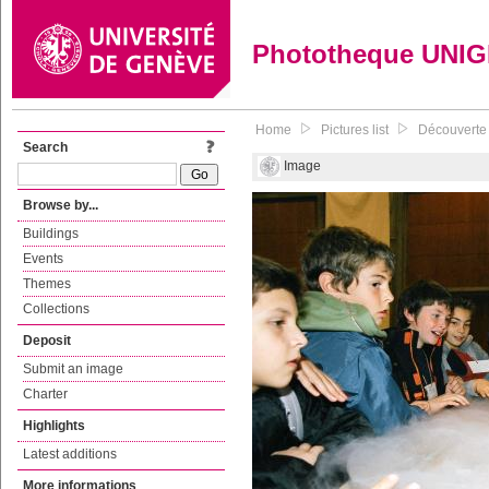
Phototheque UNI
Home
Pictures list
Découverte d
Search
Image
Browse by...
Buildings
Events
Themes
Collections
Deposit
Submit an image
Charter
Highlights
Latest additions
More informations