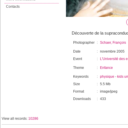
Contacts
Découverte de la supraconducti
Photographer
:
Schaer, François
Date
:
novembre 2005
Event
:
L'Université des e
Theme
:
Enfance
Keywords
:
physique
-
kids un
Size
:
5.5 Mb
Format
:
image/jpeg
Downloads
:
433
View all records:
10286