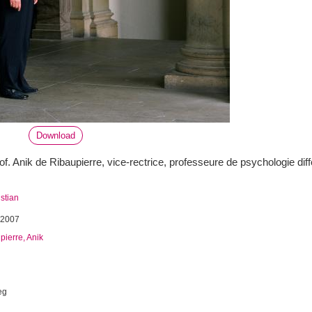
Download
f. Anik de Ribaupierre, vice-rectrice, professeure de psychologie diff
istian
 2007
ierre, Anik
eg