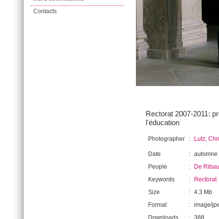
Contacts
Rectorat 2007-2011: pro
l'éducation
Photographer
:
Lutz, Chr
Date
:
automne
People
:
De Ribaup
Keywords
:
Rectorat
Size
:
4.3 Mb
Format
:
image/jp
Downloads
:
388