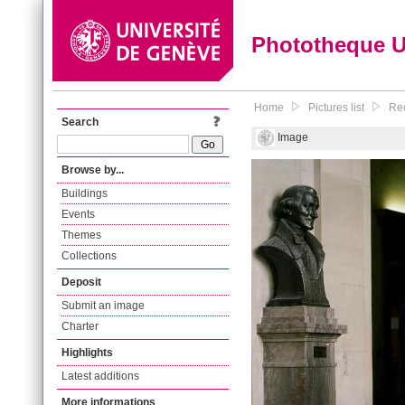
Phototheque 
Home
Pictures list
Rec
Search
Image
Browse by...
Buildings
Events
Themes
Collections
Deposit
Submit an image
Charter
Highlights
Latest additions
More informations