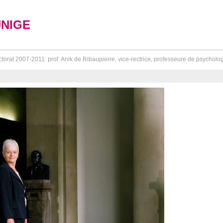
UNIGE
torat 2007-2011: prof. Anik de Ribaupierre, vice-rectrice, professeure de psychologie