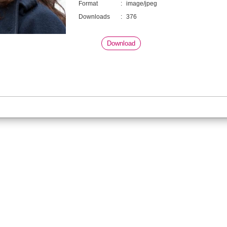
Format
:
image/jpeg
Downloads
:
376
Download