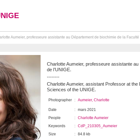
UNIGE
rlotte Aumeier, professeure assistante au Département de biochimie de la Faculté 
Charlotte Aumeier, professeure assistante au
de l’UNIGE.
--------
Charlotte Aumeier, assistant Professor at the
Sciences of the UNIGE.
Photographer
:
Aumeier, Charlotte
Date
:
mars 2021
People
:
Charlotte Aumeier
Keywords
:
CdP_210305_Aumeier
Size
:
84.8 kb