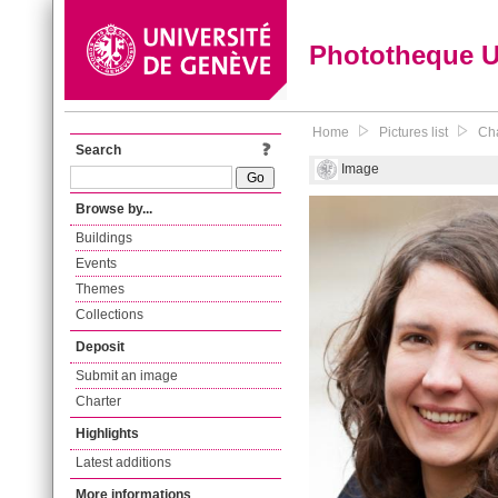
Phototheque 
Home
Pictures list
Cha
Search
Image
Browse by...
Buildings
Events
Themes
Collections
Deposit
Submit an image
Charter
Highlights
Latest additions
More informations